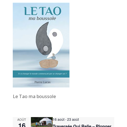
Le Tao ma boussole
16 août
-
23 août
AOÛT
16
Traversée Qui Relie – Plonger