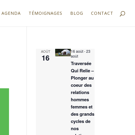
AGENDA
TÉMOIGNAGES
BLOG
CONTACT
16 août
-
23
AOÛT
16
août
Traversée
Qui Relie –
Plonger au
coeur des
relations
hommes
femmes et
des grands
cycles de
nos