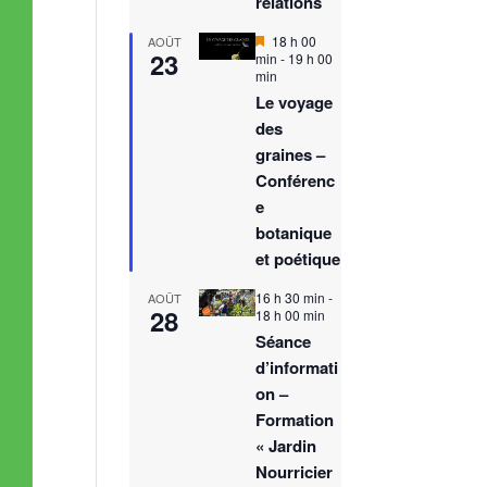
relations
M
18 h 00
AOÛT
23
i
min
-
19 h 00
s
min
e
Le voyage
n
des
a
v
graines –
a
Conférenc
n
t
e
botanique
et poétique
16 h 30 min
-
AOÛT
28
18 h 00 min
Séance
d’informati
on –
Formation
« Jardin
Nourricier