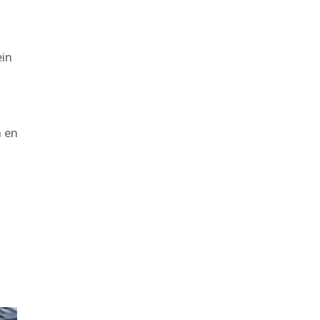
ein
n en