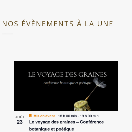
NOS ÉVÈNEMENTS À LA UNE
L
I
S
T
O
Mis en avant
18 h 00 min
-
19 h 00 min
AOÛT
F
23
Le voyage des graines – Conférence
E
botanique et poétique