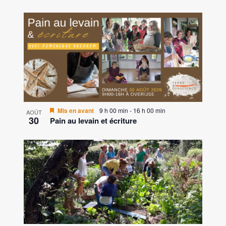
V
E
N
T
S
I
Mis en avant
9 h 00 min
-
16 h 00 min
AOÛT
30
Pain au levain et écriture
N
P
H
O
T
O