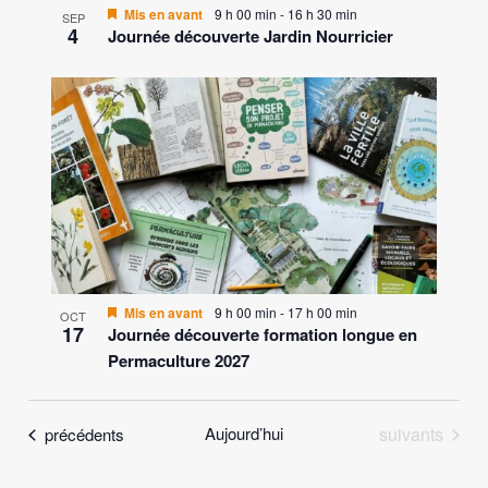
V
Mis en avant
9 h 00 min
-
16 h 30 min
SEP
4
Journée découverte Jardin Nourricier
I
E
W
Mis en avant
9 h 00 min
-
17 h 00 min
OCT
17
Journée découverte formation longue en
Permaculture 2027
Évènements
Évènements
Aujourd’hui
suivants
précédents