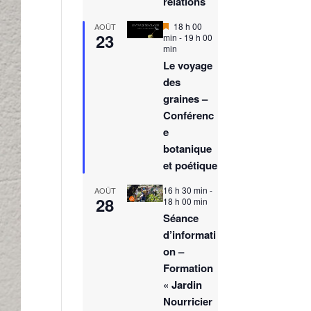
relations
M
18 h 00
AOÛT
23
i
min
-
19 h 00
s
min
e
Le voyage
n
des
a
v
graines –
a
Conférenc
n
t
e
botanique
et poétique
16 h 30 min
-
AOÛT
28
18 h 00 min
Séance
d’informati
on –
Formation
« Jardin
Nourricier