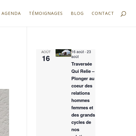
AGENDA
TÉMOIGNAGES
BLOG
CONTACT
16 août
-
23
AOÛT
16
août
Traversée
Qui Relie –
Plonger au
coeur des
relations
hommes
femmes et
des grands
cycles de
nos