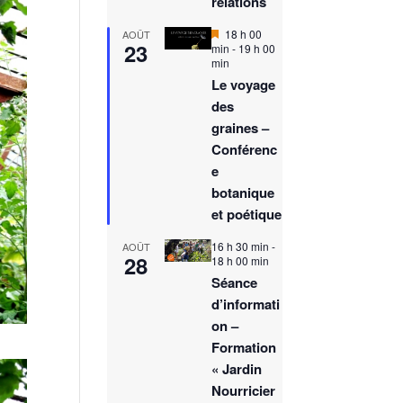
relations
M
18 h 00
AOÛT
23
i
min
-
19 h 00
s
min
e
Le voyage
n
des
a
v
graines –
a
Conférenc
n
t
e
botanique
et poétique
16 h 30 min
-
AOÛT
28
18 h 00 min
Séance
d’informati
on –
Formation
« Jardin
Nourricier