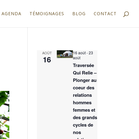
AGENDA
TÉMOIGNAGES
BLOG
CONTACT
16 août
-
23
AOÛT
16
août
Traversée
Qui Relie –
Plonger au
coeur des
relations
hommes
femmes et
des grands
cycles de
nos