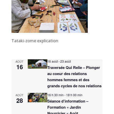
Tataki-zome explication
16 août
-
23 août
AOÛT
16
Traversée Qui Relie – Plonger
au coeur des relations
hommes femmes et des
grands cycles de nos relations
16 h 30 min
-
18 h 00 min
AOÛT
28
Séance d’information –
Formation « Jardin
Nourricier » Août