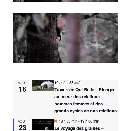
16 août
-
23 août
AOÛT
16
Traversée Qui Relie – Plonger
au coeur des relations
hommes femmes et des
grands cycles de nos relations
M
18 h 00 min
-
19 h 00 min
AOÛT
23
i
Le voyage des graines –
s