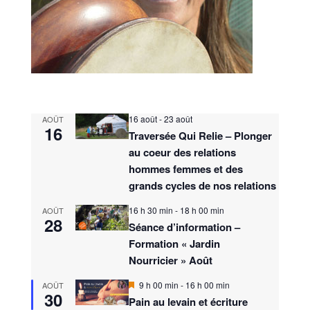
16 août
-
23 août
AOÛT
16
Traversée Qui Relie – Plonger
au coeur des relations
hommes femmes et des
grands cycles de nos relations
16 h 30 min
-
18 h 00 min
AOÛT
28
Séance d’information –
Formation « Jardin
Nourricier » Août
M
9 h 00 min
-
16 h 00 min
AOÛT
30
i
Pain au levain et écriture
s