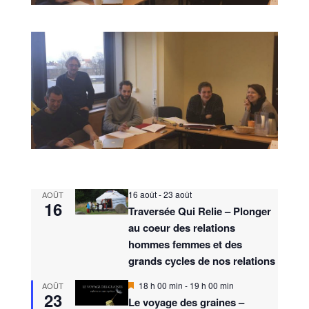
16 août
-
23 août
AOÛT
16
Traversée Qui Relie – Plonger
au coeur des relations
hommes femmes et des
grands cycles de nos relations
M
18 h 00 min
-
19 h 00 min
AOÛT
23
i
Le voyage des graines –
s