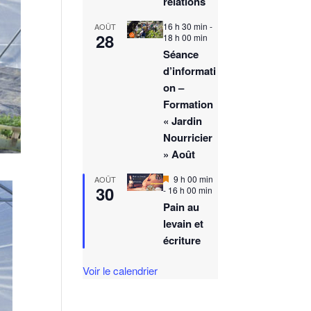
relations
16 h 30 min
-
AOÛT
28
18 h 00 min
Séance
d’informati
on –
Formation
« Jardin
Nourricier
» Août
M
9 h 00 min
AOÛT
30
i
-
16 h 00 min
s
Pain au
e
levain et
n
a
écriture
v
a
n
Voir le calendrier
t