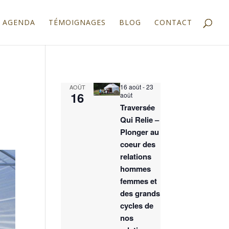
AGENDA
TÉMOIGNAGES
BLOG
CONTACT
16 août
-
23
AOÛT
16
août
Traversée
Qui Relie –
Plonger au
coeur des
relations
hommes
femmes et
des grands
cycles de
nos