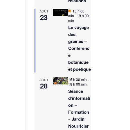
relations
M
18 h 00
AOÛT
23
i
min
-
19 h 00
s
min
e
Le voyage
n
des
a
v
graines –
a
Conférenc
n
t
e
botanique
et poétique
16 h 30 min
-
AOÛT
28
18 h 00 min
Séance
d’informati
on –
Formation
« Jardin
Nourricier