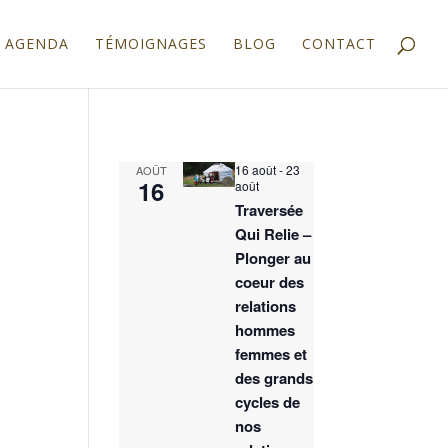
AGENDA
TÉMOIGNAGES
BLOG
CONTACT
16 août
-
23
AOÛT
16
août
Traversée
Qui Relie –
Plonger au
coeur des
relations
hommes
femmes et
des grands
cycles de
nos