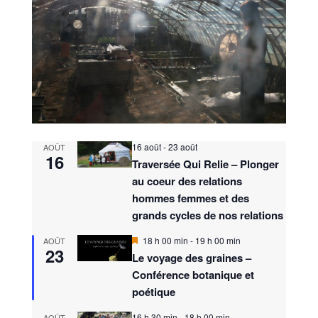
16 août
-
23 août
AOÛT
16
Traversée Qui Relie – Plonger
au coeur des relations
hommes femmes et des
grands cycles de nos relations
M
18 h 00 min
-
19 h 00 min
AOÛT
23
i
Le voyage des graines –
s
Conférence botanique et
e
n
poétique
a
v
16 h 30 min
-
18 h 00 min
AOÛT