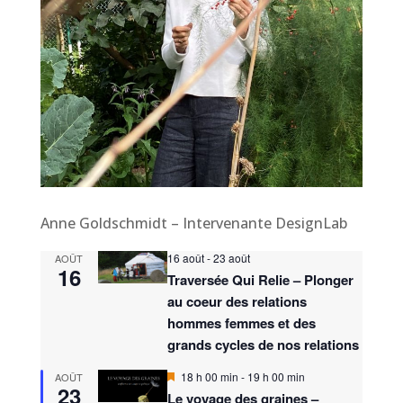
Anne Goldschmidt – Intervenante DesignLab
16 août
-
23 août
AOÛT
16
Traversée Qui Relie – Plonger
au coeur des relations
hommes femmes et des
grands cycles de nos relations
M
18 h 00 min
-
19 h 00 min
AOÛT
23
i
Le voyage des graines –