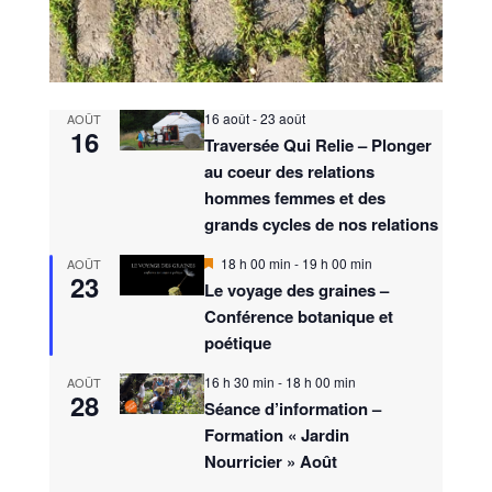
16 août
-
23 août
AOÛT
16
Traversée Qui Relie – Plonger
au coeur des relations
hommes femmes et des
grands cycles de nos relations
M
18 h 00 min
-
19 h 00 min
AOÛT
23
i
Le voyage des graines –
s
Conférence botanique et
e
n
poétique
a
v
16 h 30 min
-
18 h 00 min
AOÛT
a
28
n
Séance d’information –
t
Formation « Jardin
Nourricier » Août