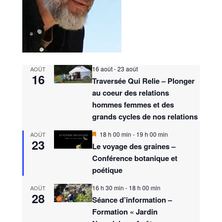
16 août
-
23 août
AOÛT
16
Traversée Qui Relie – Plonger
au coeur des relations
hommes femmes et des
grands cycles de nos relations
M
18 h 00 min
-
19 h 00 min
AOÛT
23
i
Le voyage des graines –
s
Conférence botanique et
e
n
poétique
a
v
16 h 30 min
-
18 h 00 min
AOÛT
a
28
n
Séance d’information –
t
Formation « Jardin