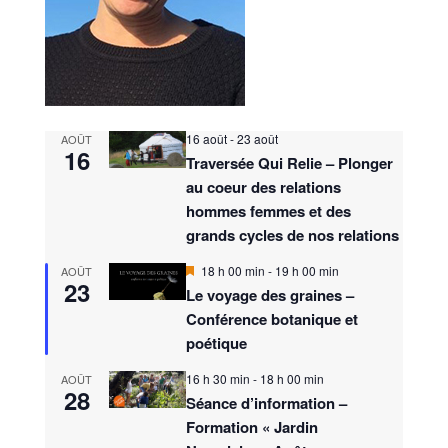
16 août
-
23 août
AOÛT
16
Traversée Qui Relie – Plonger
au coeur des relations
hommes femmes et des
grands cycles de nos relations
M
18 h 00 min
-
19 h 00 min
AOÛT
23
i
Le voyage des graines –
s
Conférence botanique et
e
n
poétique
a
v
16 h 30 min
-
18 h 00 min
AOÛT
a
28
n
Séance d’information –
t
Formation « Jardin