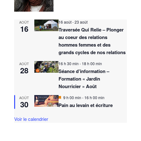
16 août
-
23 août
AOÛT
16
Traversée Qui Relie – Plonger
au coeur des relations
hommes femmes et des
grands cycles de nos relations
16 h 30 min
-
18 h 00 min
AOÛT
28
Séance d’information –
Formation « Jardin
Nourricier » Août
M
9 h 00 min
-
16 h 00 min
AOÛT
30
i
Pain au levain et écriture
s
e
n
Voir le calendrier
a
v
a
n