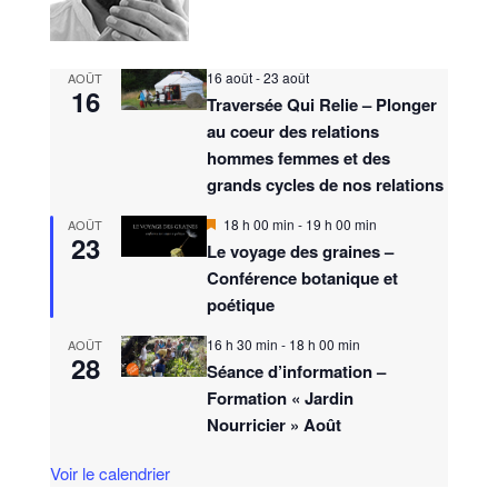
16 août
-
23 août
AOÛT
16
Traversée Qui Relie – Plonger
au coeur des relations
hommes femmes et des
grands cycles de nos relations
M
18 h 00 min
-
19 h 00 min
AOÛT
23
i
Le voyage des graines –
s
Conférence botanique et
e
n
poétique
a
v
16 h 30 min
-
18 h 00 min
AOÛT
a
28
n
Séance d’information –
t
Formation « Jardin
Nourricier » Août
Voir le calendrier