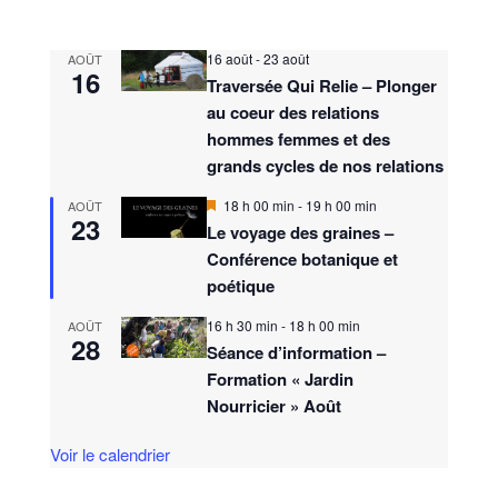
16 août
-
23 août
AOÛT
16
Traversée Qui Relie – Plonger
au coeur des relations
hommes femmes et des
grands cycles de nos relations
M
18 h 00 min
-
19 h 00 min
AOÛT
23
i
Le voyage des graines –
s
Conférence botanique et
e
n
poétique
a
v
16 h 30 min
-
18 h 00 min
AOÛT
a
28
n
Séance d’information –
t
Formation « Jardin
Nourricier » Août
Voir le calendrier