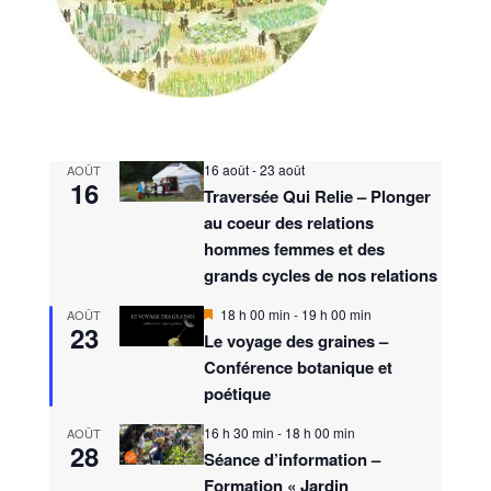
16 août
-
23 août
AOÛT
16
Traversée Qui Relie – Plonger
au coeur des relations
hommes femmes et des
grands cycles de nos relations
M
18 h 00 min
-
19 h 00 min
AOÛT
23
i
Le voyage des graines –
s
Conférence botanique et
e
n
poétique
a
v
16 h 30 min
-
18 h 00 min
AOÛT
a
28
n
Séance d’information –
t
Formation « Jardin