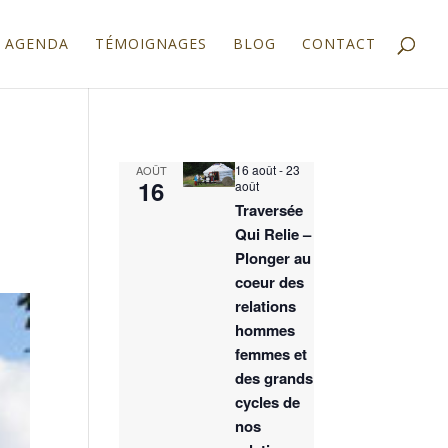
AGENDA
TÉMOIGNAGES
BLOG
CONTACT
16 août
-
23
AOÛT
16
août
Traversée
Qui Relie –
Plonger au
coeur des
relations
hommes
femmes et
des grands
cycles de
nos