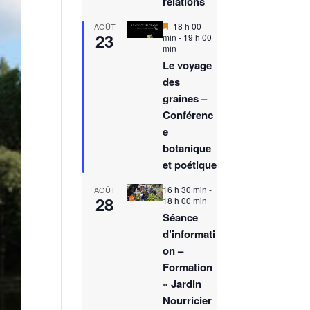
relations
M
18 h 00
AOÛT
23
i
min
-
19 h 00
s
min
e
Le voyage
n
des
a
v
graines –
a
Conférenc
n
t
e
botanique
et poétique
16 h 30 min
-
AOÛT
28
18 h 00 min
Séance
d’informati
on –
Formation
« Jardin
Nourricier