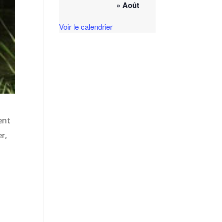
» Août
Voir le calendrier
ent
r,