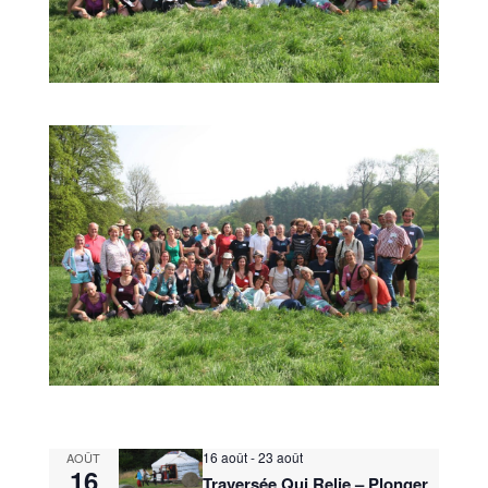
16 août
-
23 août
AOÛT
16
Traversée Qui Relie – Plonger