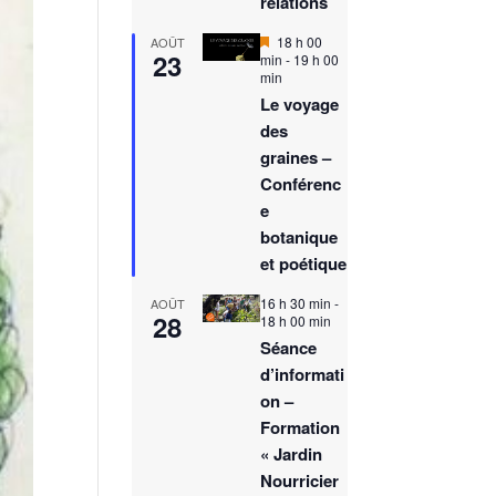
relations
M
18 h 00
AOÛT
23
i
min
-
19 h 00
s
min
e
Le voyage
n
des
a
v
graines –
a
Conférenc
n
t
e
botanique
et poétique
16 h 30 min
-
AOÛT
28
18 h 00 min
Séance
d’informati
on –
Formation
« Jardin
Nourricier