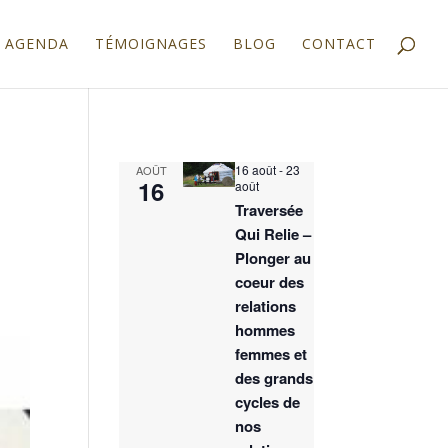
AGENDA
TÉMOIGNAGES
BLOG
CONTACT
16 août
-
23
AOÛT
16
août
Traversée
Qui Relie –
Plonger au
coeur des
relations
hommes
femmes et
des grands
cycles de
nos