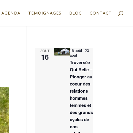
AGENDA
TÉMOIGNAGES
BLOG
CONTACT
16 août
-
23
AOÛT
16
août
Traversée
Qui Relie –
Plonger au
coeur des
relations
hommes
femmes et
des grands
cycles de
nos