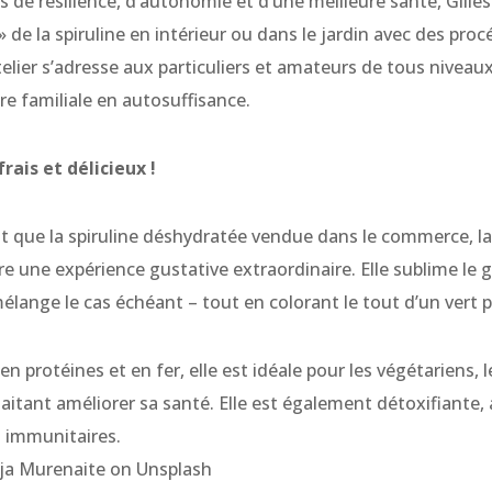
s de résilience, d’autonomie et d’une meilleure santé, Gill
e » de la spiruline en intérieur ou dans le jardin avec des pr
elier s’adresse aux particuliers et amateurs de tous niveau
re familiale en autosuffisance.
ais et délicieux !
t que la spiruline déshydratée vendue dans le commerce, l
re une expérience gustative extraordinaire. Elle sublime le 
élange le cas échéant – tout en colorant le tout d’un vert 
 en protéines et en fer, elle est idéale pour les végétariens,
itant améliorer sa santé. Elle est également détoxifiante,
s immunitaires.
ija Murenaite on Unsplash