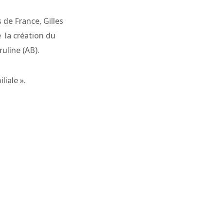
 de France, Gilles
 la création du
uline (AB).
liale ».