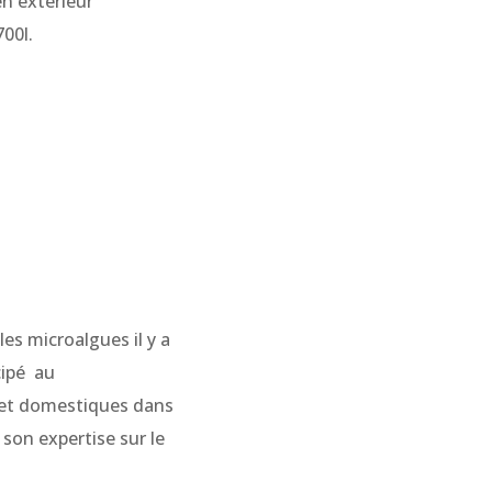
en extérieur
00l.
es microalgues il y a
cipé au
s et domestiques dans
son expertise sur le