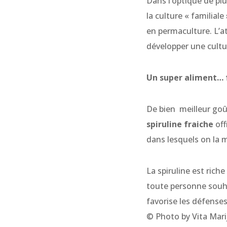
Dans l’optique de plu
la culture « familial
en permaculture. L’at
développer une cultu
Un super aliment… fr
De bien meilleur goû
spiruline fraiche
off
dans lesquels on la m
La spiruline est riche
toute personne souha
favorise les défense
© Photo by Vita Mar