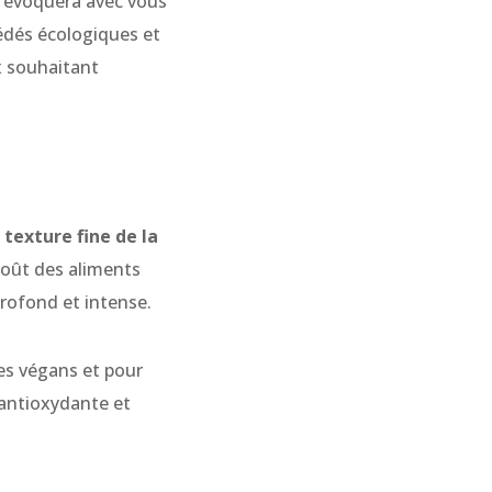
es évoquera avec vous
océdés écologiques et
x souhaitant
a
texture fine de la
goût des aliments
profond et intense.
 les végans et pour
 antioxydante et