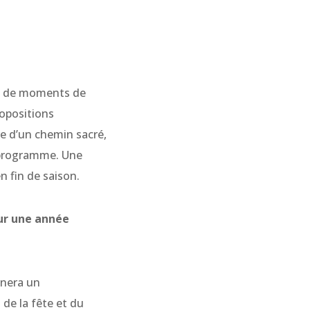
s, de moments de
opositions
re d’un chemin sacré,
u programme. Une
en fin de saison.
sur une année
nnera un
de la fête et du