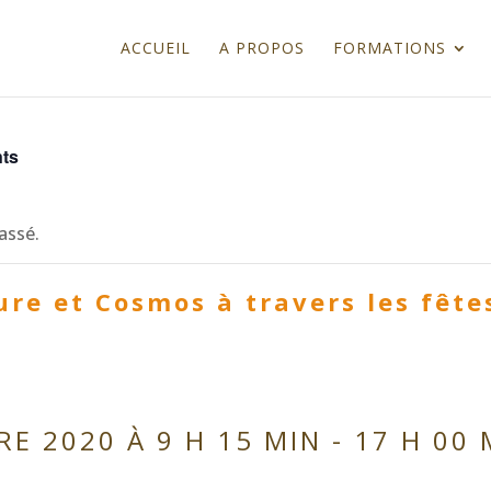
ACCUEIL
A PROPOS
FORMATIONS
nts
assé.
ure et Cosmos à travers les fête
E 2020 À 9 H 15 MIN
-
17 H 00 