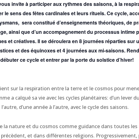
us invite à participer aux rythmes des saisons, à la respirat
r le sens des fêtes cardinales et leurs rituels. Ce cycle, 
uysmans,
sera constitué d’enseignements théoriques, de pr
ge, ainsi que d’un accompagnement du processus intime pa
ues et créatives.
Il se déroulera en 8 journées réparties sur
lstices et des équinoxes et 4 journées aux mi-saisons.
Rende
buter ce cycle et entrer par la porte du solstice d’hiver!
ent sur la respiration entre la terre et le cosmos pour mener
e a calqué sa vie avec les cycles planétaires: d’un lever du s
l’autre, d’une année à l’autre, avec le cycle des saisons.
de la nature et du cosmos comme guidance dans toutes les
s précèdent, et dans différentes religions. Progressivement, 