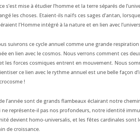
ence s’est mise à étudier l’homme et la terre séparés de l’uni
rangé les choses. Etaient-ils naïfs ces sages d’antan, lorsque
raient l’Homme intégré à la nature et en lien avec l’univers
nous suivrons ce cycle annuel comme une grande respiration 
ée en lien avec le cosmos. Nous verrons comment ces deux
es et les forces cosmiques entrent en mouvement. Nous som
ientiser ce lien avec le rythme annuel est une belle façon d’
crocosme !
 de l’année sont de grands flambeaux éclairant notre chemin
 ne représente-il pas nos profondeurs, notre identité immua
té devient homo-universalis, et les fêtes cardinales sont 
in de croissance.