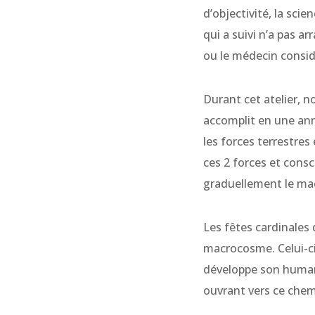
d’objectivité, la sci
qui a suivi n’a pas ar
ou le médecin considé
Durant cet atelier, 
accomplit en une ann
les forces terrestr
ces 2 forces et consc
graduellement le ma
Les fêtes cardinales
macrocosme. Celui-ci
développe son humani
ouvrant vers ce chem