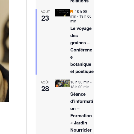
relations
M
18 h 00
AOÛT
23
i
min
-
19 h 00
s
min
e
Le voyage
n
des
a
v
graines –
a
Conférenc
n
t
e
botanique
et poétique
16 h 30 min
-
AOÛT
28
18 h 00 min
Séance
d’informati
on –
Formation
« Jardin
Nourricier