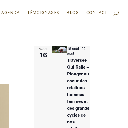
AGENDA
TÉMOIGNAGES
BLOG
CONTACT
16 août
-
23
AOÛT
16
août
Traversée
Qui Relie –
Plonger au
coeur des
relations
hommes
femmes et
des grands
cycles de
nos