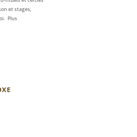
-rituels et cercles
son et stages,
oi.
Plus
OXE