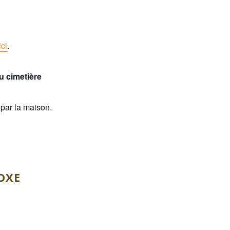
ici
.
u cimetière
par la maison.
OXE