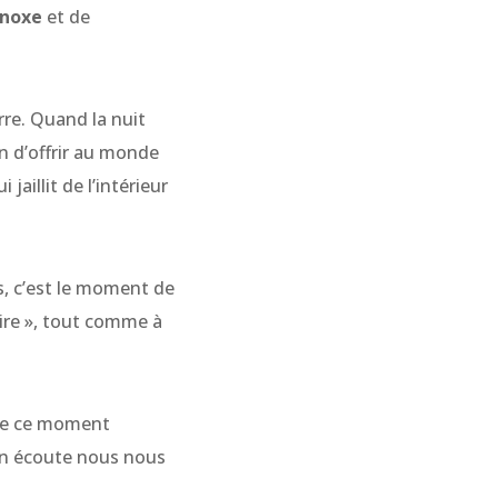
inoxe
et de
rre. Quand la nuit
on d’offrir au monde
jaillit de l’intérieur
és, c’est le moment de
aire », tout comme à
s de ce moment
son écoute nous nous