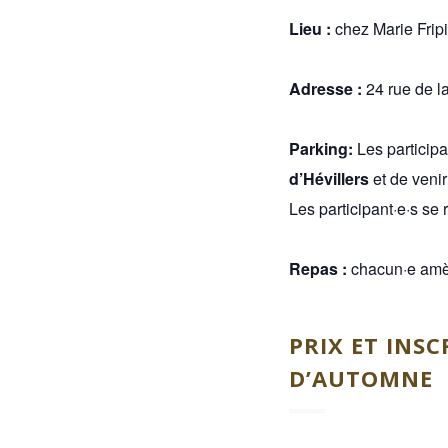
Lieu :
chez Marie Fripi
Adresse :
24 rue de la
Parking:
Les participa
d’Hévillers
et de venir
Les participant·e·s se
Repas :
chacun·e amè
PRIX ET INS
D’AUTOMNE