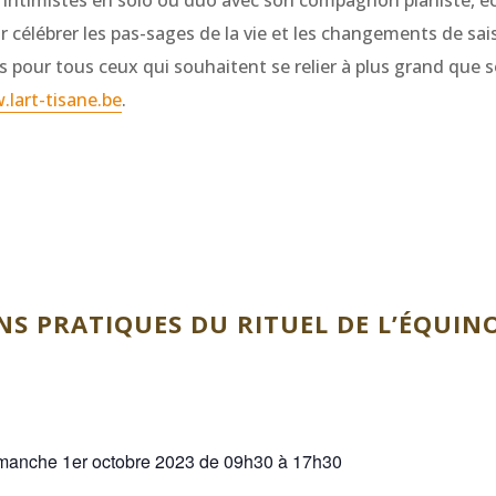
 intimistes en solo ou duo avec son compagnon pianiste, éco
 célébrer les pas-sages de la vie et les changements de sai
s pour tous ceux qui souhaitent se relier à plus grand que s
lart-tisane.be
.
S PRATIQUES DU RITUEL DE L’ÉQUIN
manche 1er octobre 2023 de 09h30 à 17h30