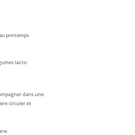
 au printemps
égumes lacto-
ccompagner dans une
re circuler et
ane.