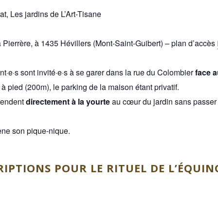
at, Les jardins de L’Art-Tisane
 Pierrère, à 1435 Hévillers (Mont-Saint-Guibert) – plan d’accès
nt·e·s sont invité·e·s à se garer dans la rue du Colombier
face a
 à pied (200m), le parking de la maison étant privatif.
 rendent
directement à la yourte
au cœur du jardin sans passer 
ne son pique-nique.
CRIPTIONS
POUR LE RITUEL DE L’ÉQUIN