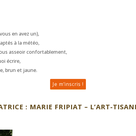
 vous en avez un),
aptés à la météo,
ous asseoir confortablement,
oi écrire,
ge, brun et jaune.
Je m’inscris !
RICE : MARIE FRIPIAT – L’ART-TISAN