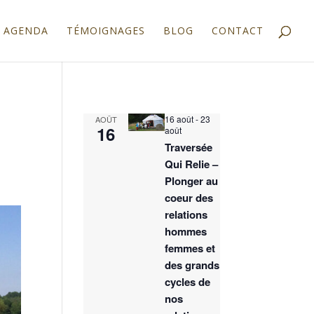
AGENDA
TÉMOIGNAGES
BLOG
CONTACT
16 août
-
23
AOÛT
16
août
Traversée
Qui Relie –
Plonger au
coeur des
relations
hommes
femmes et
des grands
cycles de
nos