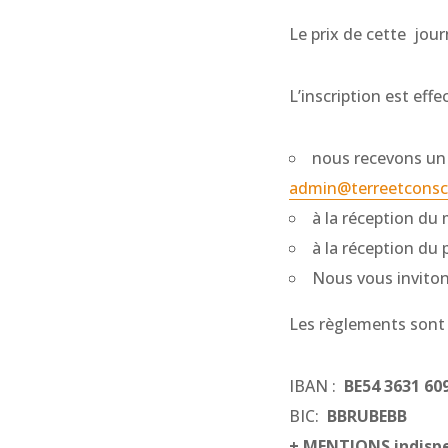
Le prix de cette jou
L’inscription est effe
nous recevons un 
admin@terreetconsc
à la réception du 
à la réception du
Nous vous inviton
Les règlements sont à
IBAN :
BE54 3631 60
BIC:
BBRUBEBB
+ MENTIONS indisp