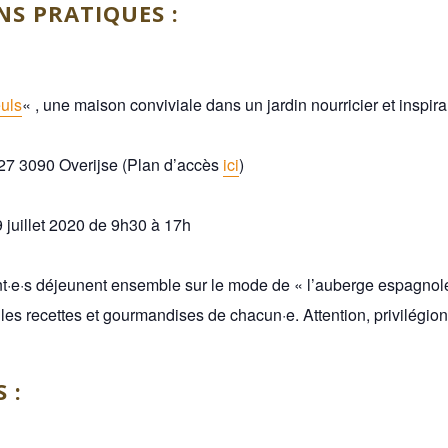
S PRATIQUES :
euls
« , une maison conviviale dans un jardin nourricier et inspira
7 3090 Overijse (Plan d’accès
ici
)
 juillet 2020 de 9h30 à 17h
nt·e·s déjeunent ensemble sur le mode de « l’auberge espagnole
les recettes et gourmandises de chacun·e. Attention, privilégion
S :