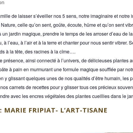
on
ille de laisser s’éveiller nos 5 sens, notre imaginaire et notre in
Nature, celle qu’on sent, goûte, écoute, hûme et qu’on sent vib
s un jardin magique, prendre le temps de les arroser d’eau de la 
, à l’eau, à l’air et à la terre et chanter pour nous sentir vibrer. 
ds à la tête, des racines à la cîme….
de présence, ainsi connecté à l’univers, de délicieuses plantes a
 pâte à pain en murmurant une formule magique soufflée par notr
 en y glissant quelques unes de nos qualités d’être humain, les p
os carnets de recettes pour y glisser tous ces précieux souven
ndre avec les encres végétales des plantes cueillies dans le jar
 MARIE FRIPIAT- L’ART-TISANE