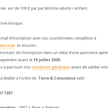
rnée est de 100 € par par binôme adulte / enfant.
ctive lorsque :
mail d’inscription avec vos coordonnées complètes à
ience.be
et ensuite ;
montant de l’inscription dans un délai d’une quinzaine après 
 payement avant le
19 juillet 2020
.
s à parcourir nos
conditions générales
avant de valider votr
 libeller à l’ordre de
Terre & Conscience
asbl :
97 7297
ensables
: 2907 + Nom + Prénom