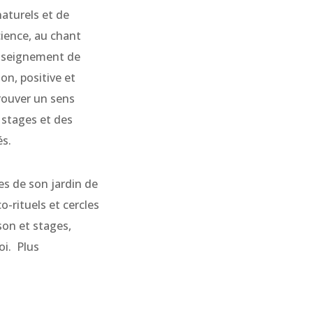
naturels et de
cience, au chant
enseignement de
on, positive et
trouver un sens
 stages et des
és.
es de son jardin de
-rituels et cercles
son et stages,
oi.
Plus