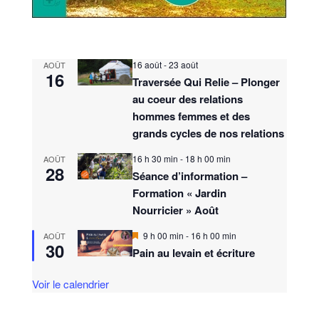
16 août
-
23 août
AOÛT
16
Traversée Qui Relie – Plonger
au coeur des relations
hommes femmes et des
grands cycles de nos relations
16 h 30 min
-
18 h 00 min
AOÛT
28
Séance d’information –
Formation « Jardin
Nourricier » Août
M
9 h 00 min
-
16 h 00 min
AOÛT
30
i
Pain au levain et écriture
s
e
n
Voir le calendrier
a
v
a