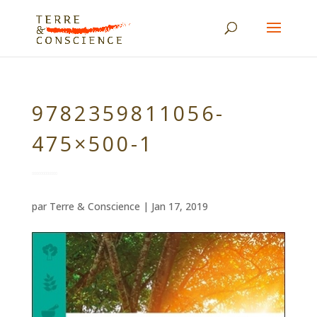
9782359811056-
475×500-1
par
Terre & Conscience
|
Jan 17, 2019