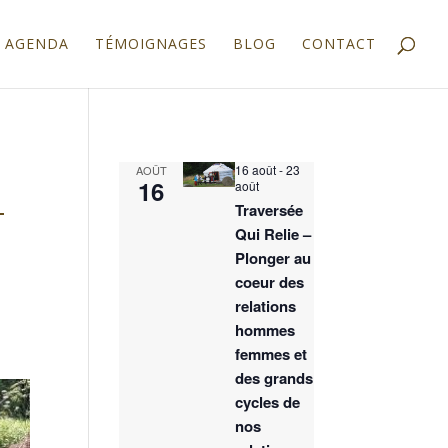
AGENDA
TÉMOIGNAGES
BLOG
CONTACT
16 août
-
23
AOÛT
16
août
-
Traversée
Qui Relie –
Plonger au
coeur des
relations
hommes
femmes et
des grands
cycles de
nos