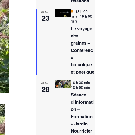
relations
M
18 h 00
AOÛT
23
i
min
-
19 h 00
s
min
e
Le voyage
n
des
a
v
graines –
a
Conférenc
n
t
e
botanique
et poétique
16 h 30 min
-
AOÛT
28
18 h 00 min
Séance
d’informati
on –
Formation
« Jardin
Nourricier