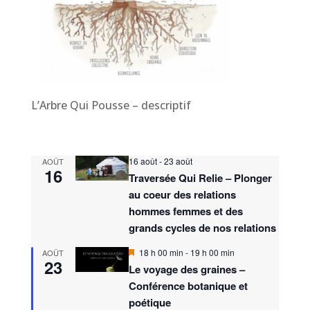
L’Arbre Qui Pousse – descriptif
16 août
-
23 août
AOÛT
16
Traversée Qui Relie – Plonger
au coeur des relations
hommes femmes et des
grands cycles de nos relations
M
18 h 00 min
-
19 h 00 min
AOÛT
23
i
Le voyage des graines –
s
Conférence botanique et
e
n
poétique
a