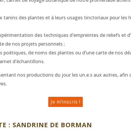
ter
, carnet de voyage botanique de notre promenade attent
x tanins des plantes et à leurs usages tinctoriaux pour les
xpérimentation des techniques d’empreintes de reliefs et d’
te de nos projets personnels ;
its poétiques, de noms des plantes ou d’une carte de nos d
arnet d’échantillons.
sentant nos productions du jour les un.e.s aux autres, afin
ves.
Je m’inscris !
E : SANDRINE DE BORMAN