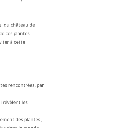
el du château de
 de ces plantes
viter à cette
ntes rencontrées, par
i révèlent les
ement des plantes ;