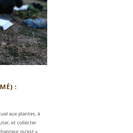
MÉ) :
uel aux plantes, à
ter, et collecter
chanteur qu’est «