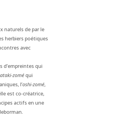
x naturels de par le
es herbiers poétiques
ncontres avec
es d’empreintes qui
tataki-zomé
qui
niques, l’
oshi-zomé
,
le est co-créatrice,
ncipes actifs en une
edeborman.