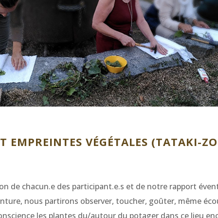
T EMPREINTES VÉGÉTALES (TATAKI-ZO
n de chacun.e des participant.e.s et de notre rapport évent
einture, nous partirons observer, toucher, goûter, même écou
onscience les plantes du/autour du potager dans ce lieu en