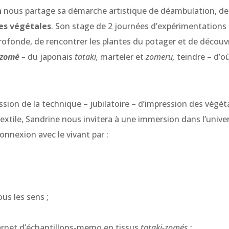
n
nous partage sa démarche artistique de déambulation, de
es végétales
. Son stage de 2 journées d’expérimentations
ofonde, de rencontrer les plantes du potager et de découvri
-zomé
–
du japonais
tataki,
marteler et
zomeru,
teindre – d’o
ssion de la technique – jubilatoire – d’impression des végé
 textile, Sandrine nous invitera à une immersion dans l’univ
connexion avec le vivant par :
ous les sens ;
carnet d’échantillons-memo en tissus
tataki-zomés ;