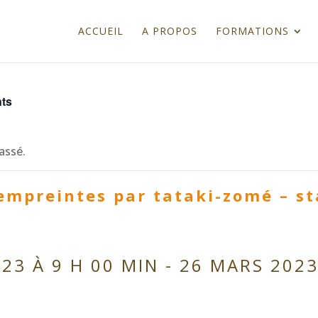
ACCUEIL
A PROPOS
FORMATIONS
nts
assé.
 empreintes par tataki-zomé – s
23 À 9 H 00 MIN
-
26 MARS 2023