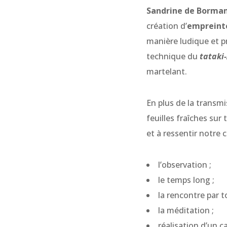
Sandrine de Borma
création d’
empreint
manière ludique et pr
technique du
tataki
martelant.
En plus de la transmi
feuilles fraîches sur
et à ressentir notre 
l’observation ;
le temps long ;
la rencontre par t
la méditation ;
réalisation d’un 