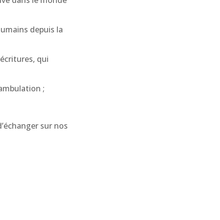
ive dans le monde
 humains depuis la
écritures, qui
éambulation ;
 d’échanger sur nos