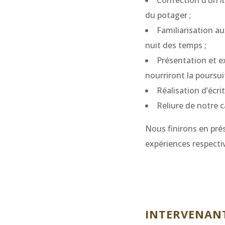
Confection d’un
i
du potager ;
Familiarisation au
nuit des temps ;
Présentation et e
nourriront la poursui
Réalisation d’écr
Reliure de notre c
Nous finirons en pré
expériences respecti
INTERVENANT