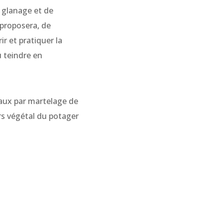
 glanage et de
 proposera, de
r et pratiquer la
ù teindre en
taux par martelage de
ers végétal du potager