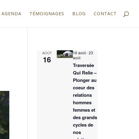
AGENDA
TÉMOIGNAGES
BLOG
CONTACT
16 août
-
23
AOÛT
16
août
Traversée
Qui Relie –
Plonger au
coeur des
relations
hommes
femmes et
des grands
cycles de
nos