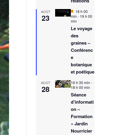
relations
M
18 h 00
AOÛT
23
i
min
-
19 h 00
s
min
e
Le voyage
n
des
a
v
graines –
a
Conférenc
n
t
e
botanique
et poétique
16 h 30 min
-
AOÛT
28
18 h 00 min
Séance
d’informati
on –
Formation
« Jardin
Nourricier