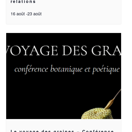
relations
16 août
-
23 août
Le voyage des graines – Conférence