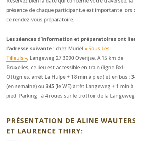
Réservez bien la date qui concerne votre traversée, la
présence de chaque participant.e est importante lors de
ce rendez-vous préparatoire.
Les séances d’information et préparatoires ont lieu 
l’adresse suivante
: chez Muriel
« Sous Les
Tilleuls »
, Langeweg 27 3090 Overijse. A 15 km de
Bruxelles, ce lieu est accessible en train (ligne Bxl-
Ottignies, arrêt La Hulpe + 18 min à pied) et en bus :
343
(en semaine) ou
345
(le WE) arrêt Langeweg + 1 min à
pied. Parking : à 4 roues sur le trottoir de la Langeweg.
PRÉSENTATION DE ALINE WAUTERS
ET LAURENCE THIRY: