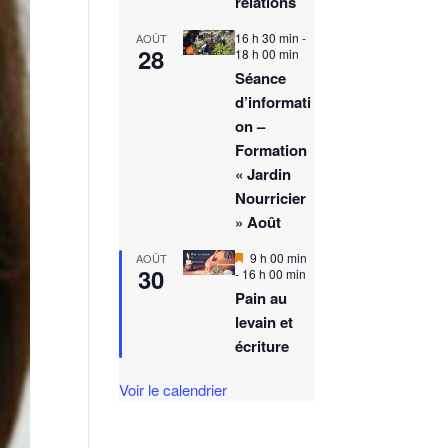
relations
16 h 30 min
-
AOÛT
28
18 h 00 min
Séance
d’informati
on –
Formation
« Jardin
Nourricier
» Août
M
9 h 00 min
AOÛT
30
i
-
16 h 00 min
s
Pain au
e
levain et
n
a
écriture
v
a
n
Voir le calendrier
t