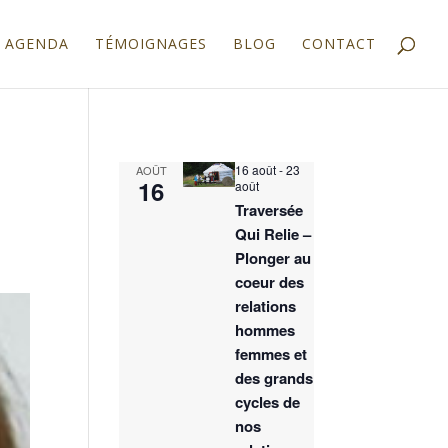
AGENDA
TÉMOIGNAGES
BLOG
CONTACT
16 août
-
23
AOÛT
16
août
Traversée
Qui Relie –
Plonger au
coeur des
relations
hommes
femmes et
des grands
cycles de
nos