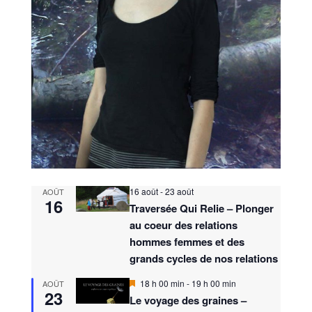
16 août
-
23 août
AOÛT
16
Traversée Qui Relie – Plonger
au coeur des relations
hommes femmes et des
grands cycles de nos relations
M
18 h 00 min
-
19 h 00 min
AOÛT
23
i
Le voyage des graines –
s