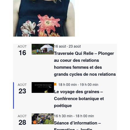
16 août
-
23 août
AOÛT
16
Traversée Qui Relie – Plonger
au coeur des relations
hommes femmes et des
grands cycles de nos relations
M
18 h 00 min
-
19 h 00 min
AOÛT
23
i
Le voyage des graines –
s
Conférence botanique et
e
n
poétique
a
v
16 h 30 min
-
18 h 00 min
AOÛT
a
28
n
Séance d’information –
t
Formation « Jardin