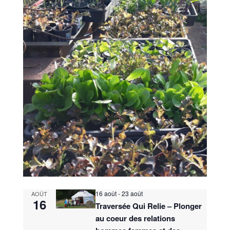
16 août
-
23 août
AOÛT
16
Traversée Qui Relie – Plonger
au coeur des relations