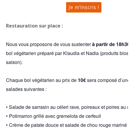
Je m’inscris !
Restauration sur place :
Nous vous proposons de vous sustenter
à partir de 18h30
d
bol végétarien préparé par Klaudia et Nadia (produits bios, l
saison).
Chaque bol végétarien au prix de
10€
sera composé d’une po
salades suivantes :
• Salade de sarrasin au céleri rave, poireaux et poires au c
• Potimarron grillé avec gremelota de cerfeuil
• Crème de patate douce et salade de chou rouge mariné