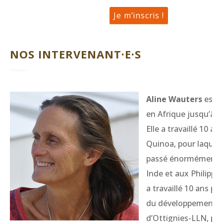
Je m’inscris !
NOS INTERVENANT·E·S
Aline Wauters
est n
en Afrique jusqu’à s
Elle a travaillé 10 a
Quinoa, pour laquell
passé énormément 
Inde et aux Philippin
a travaillé 10 ans p
du développement d
d’Ottignies-LLN, pé