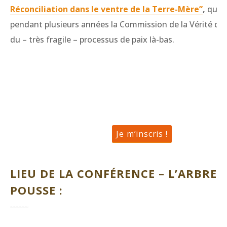
Réconciliation dans le ventre de la Terre-Mère”
,
qui 
pendant plusieurs années la Commission de la Vérité dan
du – très fragile – processus de paix là-bas.
Je m’inscris !
LIEU DE LA CONFÉRENCE – L’ARBRE 
POUSSE :