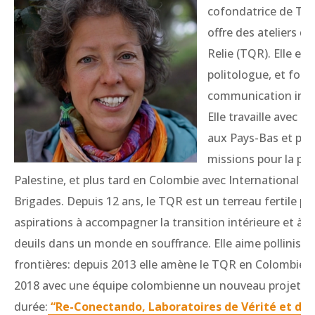
cofondatrice de Terr
offre des ateliers de
Relie (TQR). Elle est
politologue, et for
communication inter
Elle travaille avec d
aux Pays-Bas et par
missions pour la pai
Palestine, et plus tard en Colombie avec International P
Brigades. Depuis 12 ans, le TQR est un terreau fertile po
aspirations à accompagner la transition intérieure et à acc
deuils dans un monde en souffrance. Elle aime polliniser
frontières: depuis 2013 elle amène le TQR en Colombie, et
2018 avec une équipe colombienne un nouveau projet d
durée:
“Re-Conectando, Laboratoires de Vérité et de