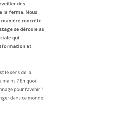
veiller des
e la ferme. Nous
e manière concrète
stage se déroule au
ciale qui
nsformation et
t le sens de la
humains ? En quoi
age pour l’avenir ?
longer dans ce monde