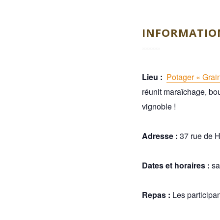
INFORMATION
Lieu :
Potager « Grai
réunit maraîchage, bou
vignoble !
Adresse :
37 rue de 
Dates et horaires :
sa
Repas :
Les participan