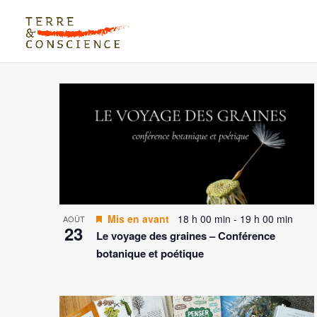
LIST
OF
EVENTS
IN
PHOTO
VIEW
Mis en avant
18 h 00 min
-
19 h 00 min
AOÛT
23
Le voyage des graines – Conférence
botanique et poétique