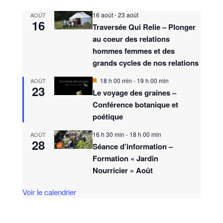
16 août
-
23 août
AOÛT
16
Traversée Qui Relie – Plonger
au coeur des relations
hommes femmes et des
grands cycles de nos relations
M
18 h 00 min
-
19 h 00 min
AOÛT
23
i
Le voyage des graines –
s
Conférence botanique et
e
n
poétique
a
v
16 h 30 min
-
18 h 00 min
AOÛT
a
28
n
Séance d’information –
t
Formation « Jardin
Nourricier » Août
Voir le calendrier