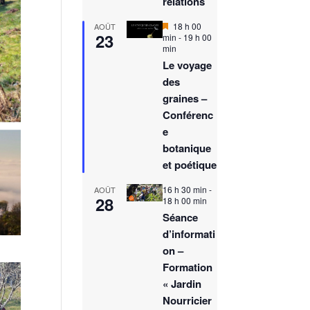
relations
M
18 h 00
AOÛT
23
i
min
-
19 h 00
s
min
e
Le voyage
n
des
a
v
graines –
a
Conférenc
n
t
e
botanique
et poétique
16 h 30 min
-
AOÛT
28
18 h 00 min
Séance
d’informati
on –
Formation
« Jardin
Nourricier