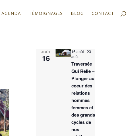
AGENDA
TÉMOIGNAGES
BLOG
CONTACT
16 août
-
23
AOÛT
16
août
Traversée
Qui Relie –
Plonger au
coeur des
relations
hommes
femmes et
des grands
cycles de
nos