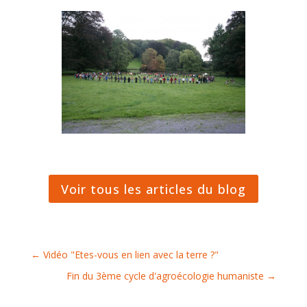
Voir tous les articles du blog
←
Vidéo "Etes-vous en lien avec la terre ?"
Fin du 3ème cycle d'agroécologie humaniste
→